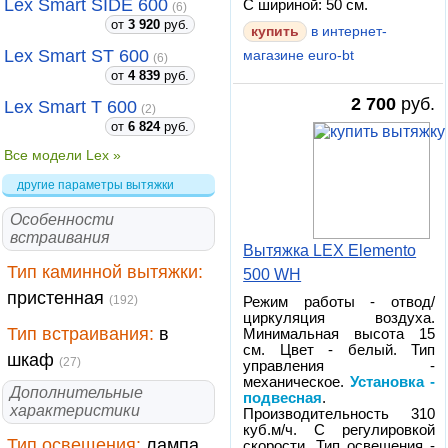
Lex Smart SIDE 600
С шириной: 50 см.
(6)
от
3 920
руб.
купить
в интернет-
Lex Smart ST 600
магазине euro-bt
(6)
от
4 839
руб.
2 700
руб.
Lex Smart T 600
(2)
от
6 824
руб.
Все модели Lex »
другие параметры вытяжки
Особенности
встраивания
Вытяжка LEX Elemento
Тип каминной вытяжки:
500 WH
пристенная
(192)
Режим работы - отвод/
циркуляция воздуха.
Тип встраивания:
в
Минимальная высота 15
см. Цвет - белый. Тип
шкаф
(27)
управления -
механическое.
Установка -
Дополнительные
подвесная
.
характеристики
Производительность 310
куб.м/ч. С регулировкой
Тип освещения:
лампа
скорости. Тип освещения -