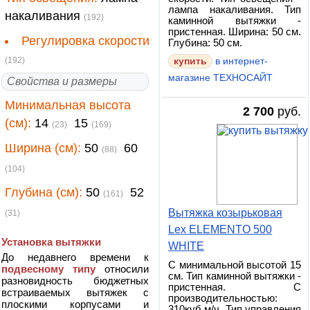
лампа накаливания. Тип
накаливания
(192)
каминной вытяжки -
пристенная. Ширина: 50 см.
Регулировка скорости
Глубина: 50 см.
(192)
купить
в интернет-
магазине ТЕХНОСАЙТ
Свойства и размеры
Минимальная высота
2 700
руб.
(см):
14
15
(23)
(169)
Ширина (см):
50
60
(88)
(104)
Глубина (см):
50
52
(161)
Вытяжка козырьковая
(31)
Lex ELEMENTO 500
Установка вытяжки
WHITE
До недавнего времени к
С минимальной высотой 15
подвесному типу
относили
см. Тип каминной вытяжки -
разновидность бюджетных
пристенная. С
встраиваемых вытяжек с
производительностью:
плоскими корпусами и
310куб.м/ч. Тип управления