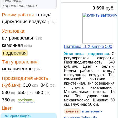
Основные
характеристики
3 690
руб.
Режим работы:
отвод/
циркуляция воздуха
(192)
Установка:
встраиваемая
(329)
каминная
(946)
Вытяжка LEX simple 500
подвесная
Установка - подвесная
. С
регулировкой скорости.
Тип управления:
Производительность 340
куб.м/ч. Цвет - белый.
механическое
(192)
Режим работы - отвод/
циркуляция воздуха. Тип
Производительность
каминной вытяжки -
пристенная. Тип освещения
(куб.м/ч):
310
340
(23)
(52)
- лампа накаливания.
Минимальная высота 15
530
550
680
(8)
(15)
(86)
см. Тип управления -
750
выбрать
механическое. Ширина: 50
(8)
см. Глубина: 50 см.
Цвет:
купить
в интернет-
выберите модель
магазине Tehnosila