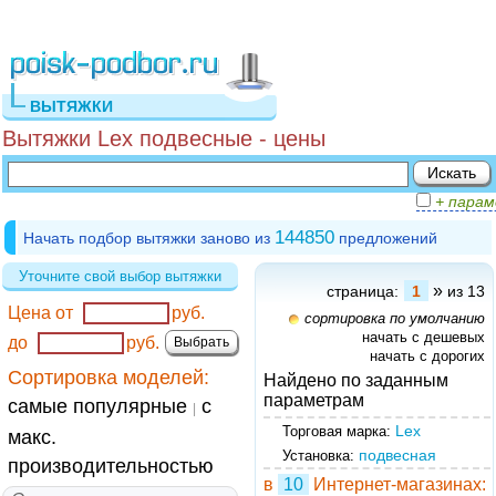
ВЫТЯЖКИ
Вытяжки Lex подвесные - цены
+ пара
144850
Начать подбор вытяжки заново из
предложений
Уточните свой выбор вытяжки
»
страница:
1
из 13
Цена от
руб.
сортировка по умолчанию
начать с дешевых
до
руб.
начать с дорогих
Сортировка моделей:
Найдено по заданным
параметрам
самые популярные
с
|
Lex
Торговая марка:
макс.
подвесная
Установка:
производительностью
в
10
Интернет-магазинах: