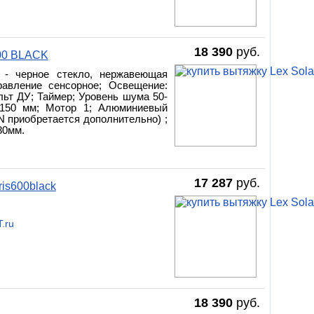
18 390
руб.
00 BLACK
 - черное стекло, нержавеющая
равление сенсорное; Освещение:
льт ДУ; Таймер; Уровень шума 50-
 150 мм; Мотор 1; Алюминиевый
N приобретается дополнительно) ;
80мм.
17 287
руб.
ris600black
.ru
18 390
руб.