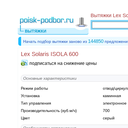
Вытяжки Lex So
ВЫТЯЖКИ
144850
Начать подбор вытяжки заново из
предложени
Lex Solaris ISOLA 600
подписаться на снижение цены
Основные характеристики
Режим работы
отвод/циркул
Установка
каминная
Тип управления
электронное
Производительность (куб.м/ч)
700
Цвет
серый