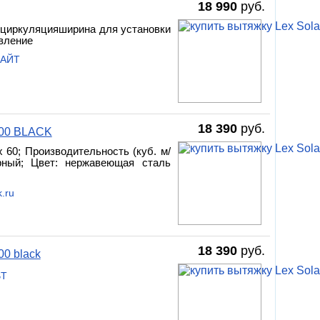
18 990
руб.
 циркуляцияширина для установки
вление
САЙТ
18 390
руб.
600 BLACK
 x 60; Производительность (куб. м/
орный; Цвет: нержавеющая сталь
.ru
18 390
руб.
0 black
BT