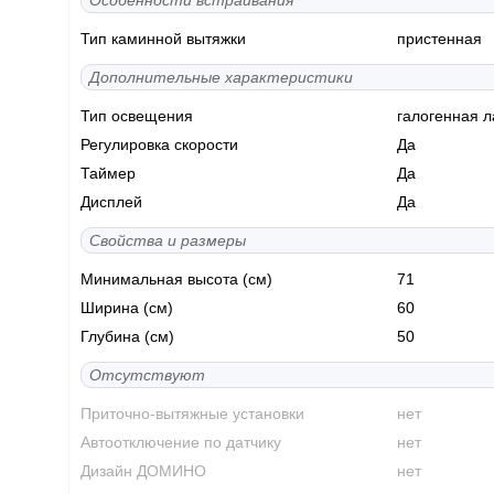
Особенности встраивания
Тип каминной вытяжки
пристенная
Дополнительные характеристики
Тип освещения
галогенная 
Регулировка скорости
Да
Таймер
Да
Дисплей
Да
Свойства и размеры
Минимальная высота (см)
71
Ширина (см)
60
Глубина (см)
50
Отсутствуют
Приточно-вытяжные установки
нет
Автоотключение по датчику
нет
Дизайн ДОМИНО
нет