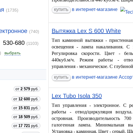
ая
купить
в интернет-магазине
(1735)
ектронное
Вытяжка Lex S 600 White
(740)
Тип каминной вытяжки - пристенная.
530-680
(1103)
освещения - лампа накаливания. С
)
выбрать
Регулировка скорости. Цвет - бел
440куб.м/ч. Режим работы - отво
управления - механическое. С глубиной
купить
в интернет-магазине Ассор
от
2 579
руб.
Lex Tubo Isola 350
от
12 600
руб.
Тип управления - электронное. С р
от
15 831
руб.
работы - отвод/циркуляция воздух
от
18 509
руб.
островная. Производительность 70
галогенная лампа. Минимальная в
от
17 721
руб.
Установка - каминная. Цвет - серый. Ши