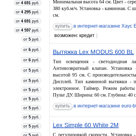
Минимальная высота 64 см. Цвет - сер
от
4 691
руб.
380 куб.м/ч. Установка - каминная. С 
от
4 295
руб.
см.
от
4 691
руб.
в интернет-магазине Хаус 
от
4 597
руб.
возможен: кредит
|
от
5
руб.
от
6
руб.
Вытяжка Lex MODUS 600 BL
от
6
руб.
Тип освещения - светодиодная лам
Антивозвратный клапан. Установка
от
5
руб.
высотой 95 см. С производительностью
от
5
руб.
Дисплей. Тип каминной вытяжки - п
электронное. Таймер. Режим работы 
от
5
руб.
Пульт ДУ. Ширина: 60 см. Глубина: 40 с
от
5
руб.
в интернет-магазине euro-b
от
5
руб.
от
5
руб.
Lex Simple 60 White 2M
от
5
руб.
С регулировкой скорости. Установка -
от
5
руб.