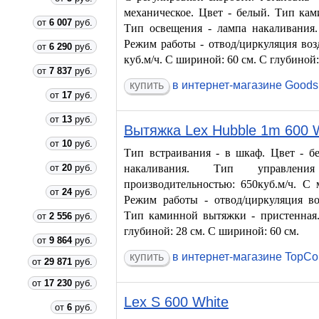
механическое. Цвет - белый. Тип кам
от
6 007
руб.
Тип освещения - лампа накаливания
Режим работы - отвод/циркуляция воз
от
6 290
руб.
куб.м/ч. С шириной: 60 см. С глубиной:
от
7 837
руб.
в интернет-магазине Goods
от
17
руб.
от
13
руб.
Вытяжка Lex Hubble 1m 600
от
10
руб.
Тип встраивания - в шкаф. Цвет - б
от
20
руб.
накаливания. Тип управлен
производительностью: 650куб.м/ч. С
от
24
руб.
Режим работы - отвод/циркуляция воз
Тип каминной вытяжки - пристенная. 
от
2 556
руб.
глубиной: 28 см. С шириной: 60 см.
от
9 864
руб.
в интернет-магазине TopC
от
29 871
руб.
от
17 230
руб.
Lex S 600 White
от
6
руб.