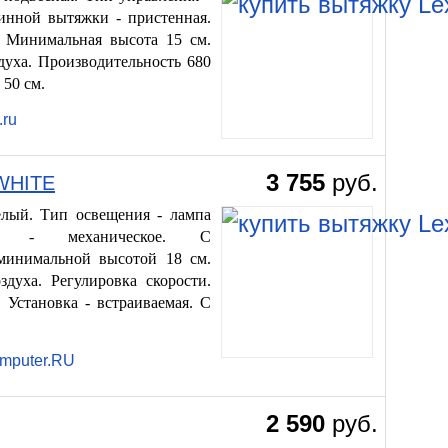
инной вытяжки - пристенная.
. Минимальная высота 15 см.
духа. Производительность 680
 50 см.
.ru
3 755
руб.
 WHITE
елый. Тип освещения - лампа
ия - механическое. С
 минимальной высотой 18 см.
духа. Регулировка скорости.
Установка - встраиваемая. С
omputer.RU
2 590
руб.