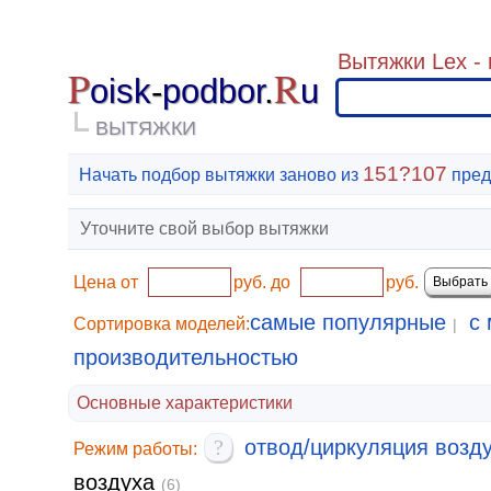
Вытяжки Lex -
P
R
oisk
-
podbor
.
u
ВЫТЯЖКИ
151?107
Начать подбор вытяжки заново из
пред
Уточните свой выбор вытяжки
Цена от
руб.
до
руб.
самые популярные
с 
Сортировка моделей:
|
производительностью
Основные характеристики
?
отвод/циркуляция возд
Режим работы:
воздуха
(6)