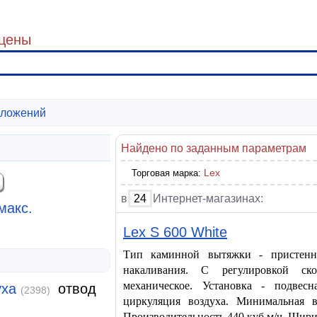
 цены
ложений
Найдено по заданным параметрам
Lex
Торговая марка:
в
24
Интернет-магазинах:
макс.
Lex S 600 White
Тип каминной вытяжки - пристенн
накаливания. С регулировкой ск
механическое. Установка - подвес
уха
отвод
(2398)
циркуляция воздуха. Минимальная 
Производительность 440 куб.м/ч. Ширин