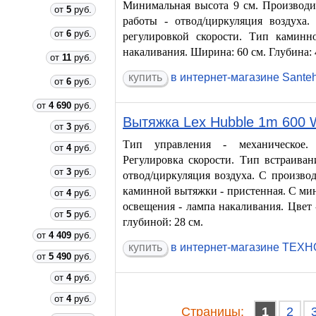
Минимальная высота 9 см. Производит
от
5
руб.
работы - отвод/циркуляция воздуха.
от
6
руб.
регулировкой скорости. Тип каминн
накаливания. Ширина: 60 см. Глубина: 
от
11
руб.
в интернет-магазине Sante
от
6
руб.
от
4 690
руб.
Вытяжка Lex Hubble 1m 600
от
3
руб.
Тип управления - механическое. 
от
4
руб.
Регулировка скорости. Тип встраиван
от
3
руб.
отвод/циркуляция воздуха. С производ
каминной вытяжки - пристенная. С ми
от
4
руб.
освещения - лампа накаливания. Цвет 
от
5
руб.
глубиной: 28 см.
от
4 409
руб.
в интернет-магазине ТЕХ
от
5 490
руб.
от
4
руб.
от
4
руб.
Cтраницы:
1
2