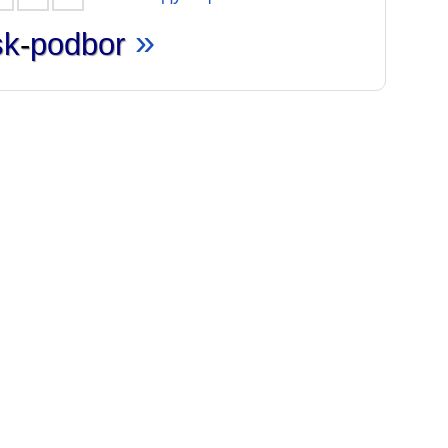
»
sk
-
podbor