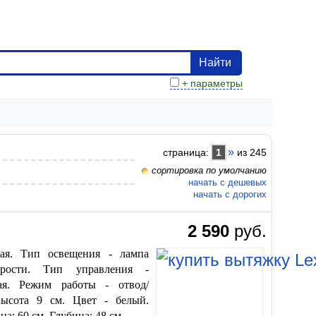
Найти
+ параметры
»
страница:
1
из 245
сортировка по умолчанию
начать с дешевых
начать с дорогих
2 590
руб.
ая. Тип освещения - лампа
орости. Тип управления -
ная. Режим работы - отвод/
высота 9 см. Цвет - белый.
а: 60 см. Глубина: 48 см.