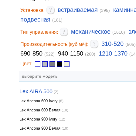
?
встраиваемая
каминн
Установка:
(395)
подвесная
(181)
?
механическое
эл
Тип управления:
(1610)
?
310-520
Производительность (куб.м/ч):
(505)
690-850
940-1150
1210-1370
(522)
(260)
(14
Цвет:
выберите модель
Lex AIRA 500
(2)
Lex Ancona 600 Ivory
(8)
Lex Ancona 600 Белая
(10)
Lex Ancona 900 ivory
(12)
Lex Ancona 900 Белая
(10)