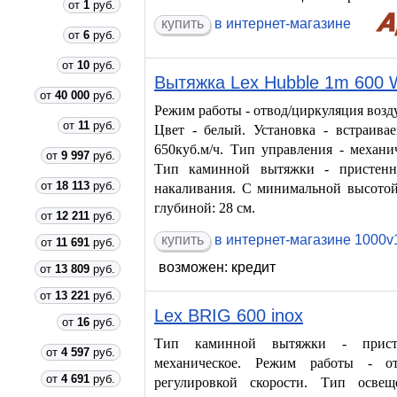
от
1
руб.
купить
в интернет-магазине
от
6
руб.
от
10
руб.
Вытяжка Lex Hubble 1m 600
от
40 000
руб.
Режим работы - отвод/циркуляция возду
от
11
руб.
Цвет - белый. Установка - встраивае
650куб.м/ч. Тип управления - механич
от
9 997
руб.
Тип каминной вытяжки - пристенн
от
18 113
руб.
накаливания. С минимальной высотой
глубиной: 28 см.
от
12 211
руб.
в интернет-магазине 1000v1
от
11 691
руб.
возможен: кредит
от
13 809
руб.
от
13 221
руб.
Lex BRIG 600 inox
от
16
руб.
Тип каминной вытяжки - прист
от
4 597
руб.
механическое. Режим работы - от
от
4 691
руб.
регулировкой скорости. Тип освещ